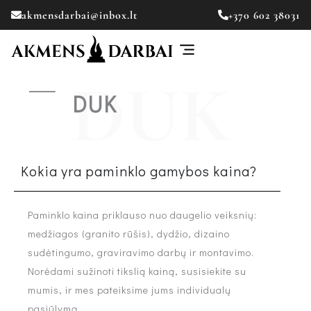
Skip
akmensdarbai@inbox.lt
+370 602 38031
to
content
DUK
Kokia yra paminklo gamybos kaina?
Paminklo kaina priklauso nuo daugelio veiksnių:
medžiagos (granito rūšis), dydžio, dizaino
sudėtingumo, graviravimo darbų ir montavimo.
Norėdami sužinoti tikslią kainą, susisiekite su
mumis, ir mes pateiksime jums individualų
pasiūlymą.